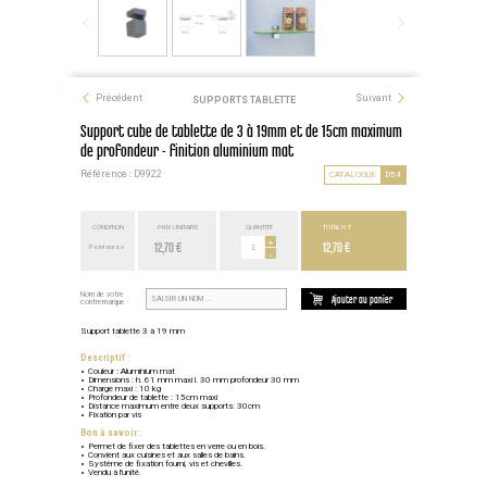
Précédent
Suivant
SUPPORTS TABLETTE
Support cube de tablette de 3 à 19mm et de 15cm maximum
de profondeur - finition aluminium mat
Référence : D9922
CATALOGUE
D54
CONDITION
PRIX UNITAIRE
QUANTITÉ
TOTAL H.T.
12,70 €
+
12,70 €
Point euros
-
Nom de votre
Ajouter au panier
contremarque :
Support tablette 3 à 19 mm
Descriptif :
Couleur : Aluminium mat
Dimensions : h. 61 mm maxi l. 30 mm profondeur 30 mm
Charge maxi : 10 kg
Profondeur de tablette : 15cm maxi
Distance maximum entre deux supports: 30cm
Fixation par vis
Bon à savoir :
Permet de fixer des tablettes en verre ou en bois.
Convient aux cuisines et aux salles de bains.
Système de fixation fourni, vis et chevilles.
Vendu à l'unité.