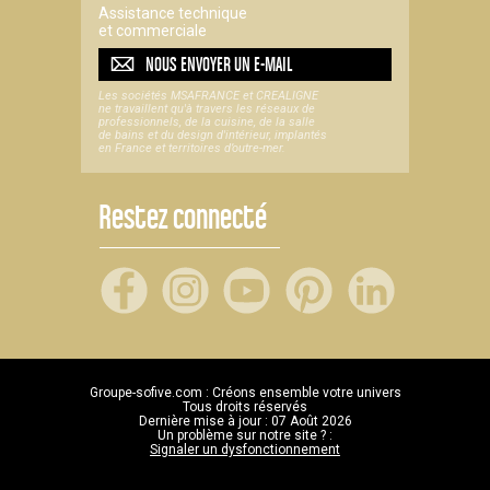
Assistance technique
et commerciale
NOUS ENVOYER UN
E-MAIL
Les sociétés MSAFRANCE et CREALIGNE
ne travaillent qu'à travers les réseaux de
professionnels, de la cuisine, de la salle
de bains et du design d'intérieur, implantés
en France et territoires d’outre-mer.
Restez connecté
Groupe-sofive.com : Créons ensemble votre univers
Tous droits réservés
Dernière mise à jour : 07 Août 2026
Un problème sur notre site ? :
Signaler un dysfonctionnement