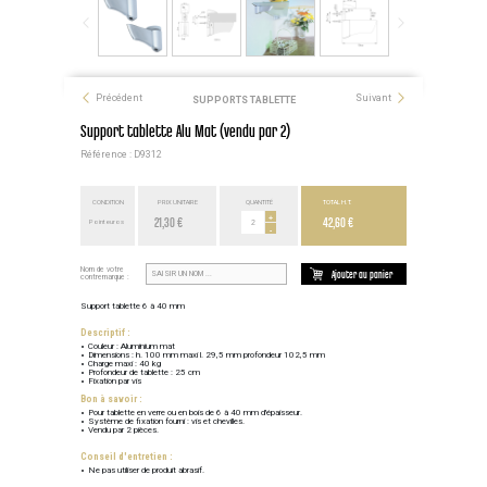
Précédent
Suivant
SUPPORTS TABLETTE
Support tablette Alu Mat (vendu par 2)
Référence : D9312
CONDITION
PRIX UNITAIRE
QUANTITÉ
TOTAL H.T.
21,30 €
+
42,60 €
Point euros
-
Nom de votre
Ajouter au panier
contremarque :
Support tablette 6 à 40 mm
Descriptif :
Couleur : Aluminium mat
Dimensions : h. 100 mm maxi l. 29,5 mm profondeur 102,5 mm
Charge maxi : 40 kg
Profondeur de tablette : 25 cm
Fixation par vis
Bon à savoir :
Pour tablette en verre ou en bois de 6 à 40 mm d'épaisseur.
Système de fixation fourni : vis et chevilles.
Vendu par 2 pièces.
Conseil d'entretien :
Ne pas utiliser de produit abrasif.