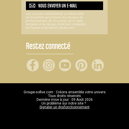
NOUS ENVOYER UN
E-MAIL
Les sociétés MSAFRANCE et CREALIGNE
ne travaillent qu'à travers les réseaux de
professionnels, de la cuisine, de la salle
de bains et du design d'intérieur, implantés
en France et territoires d’outre-mer.
Restez connecté
Groupe-sofive.com : Créons ensemble votre univers
Tous droits réservés
Dernière mise à jour : 09 Août 2026
Un problème sur notre site ? :
Signaler un dysfonctionnement