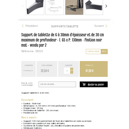
Précédent
Suivant
SUPPORTS TABLETTE
Support de tablette de 6 à 30mm d'épaisseur et de 30 cm
maximum de profondeur - l. 65 x P. 130mm - finition noir
mat - vendu par 2
Référence : D9223
CATALOGUE
D52
CONDITION
PRIX UNITAIRE
QUANTITÉ
TOTAL H.T.
23,50 €
+
47,00 €
Point euros
-
Nom de votre
Ajouter au panier
contremarque :
Support tablette 6 à 30 mm
Descriptif :
Couleur : Noir mat
Dimensions : h. 55 mm l. 65 mm profondeur 130 mm
Charge maxi : 30 kg
Profondeur de tablette : 30 cm maxi
Fixation par vis
Bon à savoir :
Support 130 mm permettant de fixer des tablettes en verre ou en bois.
Convient aux cuisines et aux salles de bains.
Système de fixation fourni : vis, chevilles et patins de protection.
Vendu par 2 pièces.