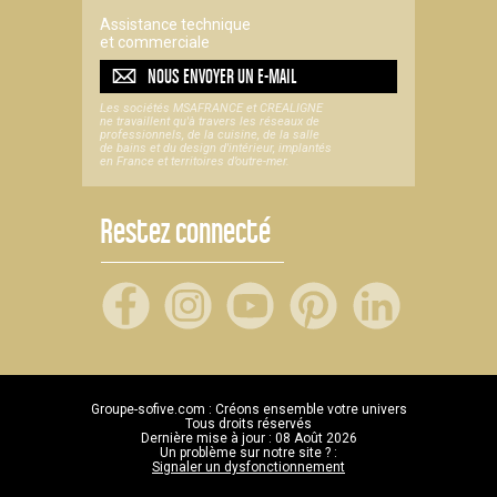
Assistance technique
et commerciale
NOUS ENVOYER UN
E-MAIL
Les sociétés MSAFRANCE et CREALIGNE
ne travaillent qu'à travers les réseaux de
professionnels, de la cuisine, de la salle
de bains et du design d'intérieur, implantés
en France et territoires d’outre-mer.
Restez connecté
Groupe-sofive.com : Créons ensemble votre univers
Tous droits réservés
Dernière mise à jour : 08 Août 2026
Un problème sur notre site ? :
Signaler un dysfonctionnement