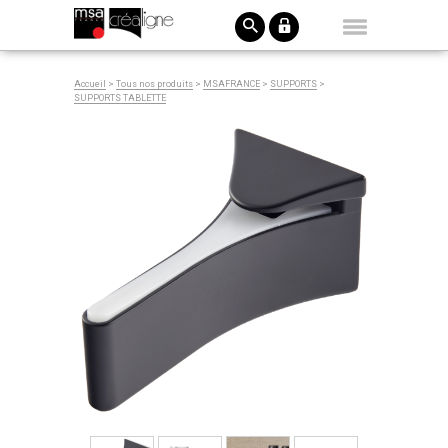
Accueil
>
Tous nos produits
>
MSAFRANCE
>
SUPPORTS
>
SUPPORTS TABLETTE