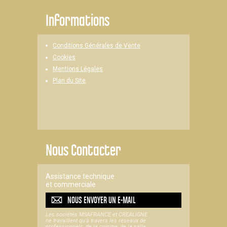
Informations
Conditions Générales de Vente
Cookies
Mentions Légales
Plan du Site
Nous Contacter
Assistance technique
et commerciale
NOUS ENVOYER UN
E-MAIL
Les sociétés MSAFRANCE et CREALIGNE
ne travaillent qu'à travers les réseaux de
professionnels, de la cuisine, de la salle