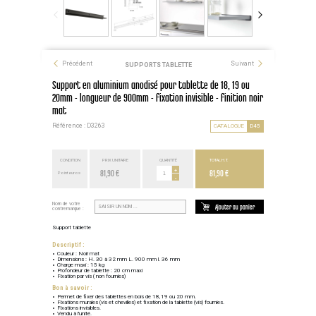
Précédent
Suivant
SUPPORTS TABLETTE
Support en aluminium anodisé pour tablette de 18, 19 ou
20mm - longueur de 900mm - fixation invisible - finition noir
mat
Référence : D3263
CATALOGUE
D45
CONDITION
PRIX UNITAIRE
QUANTITÉ
TOTAL H.T.
81,90 €
+
81,90 €
Point euros
-
Nom de votre
Ajouter au panier
contremarque :
Support tablette
Descriptif :
Couleur : Noir mat
Dimensions : H. 30 à 32 mm L. 900 mm l. 36 mm
Charge maxi : 15 kg
Profondeur de tablette : 20 cm maxi
Fixation par vis ( non fournies)
Bon à savoir :
Permet de fixer des tablettes en bois de 18,19 ou 20 mm.
Fixations murales (vis et chevilles) et fixation de la tablette (vis) fournies.
Fixations invisibles.
Vendu à l'unité.