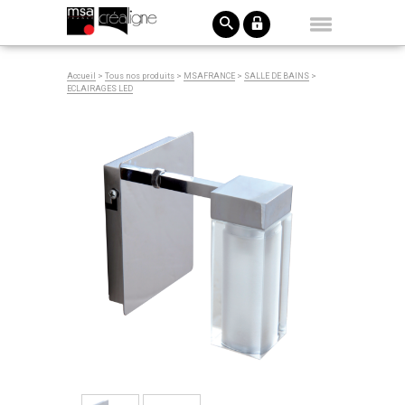
Accueil
>
Tous nos produits
>
MSAFRANCE
>
SALLE DE BAINS
>
ECLAIRAGES LED