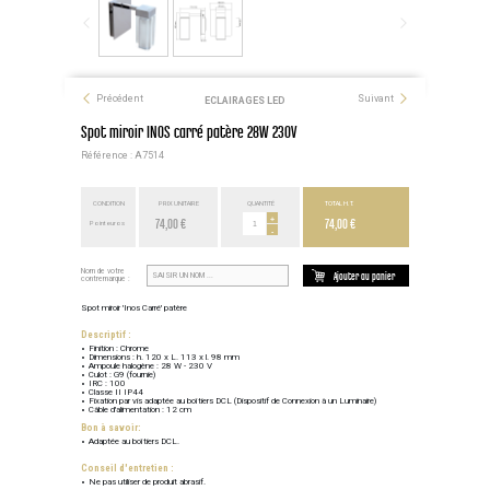
Précédent
Suivant
ECLAIRAGES LED
Spot miroir INOS carré patère 28W 230V
Référence : A7514
CONDITION
PRIX UNITAIRE
QUANTITÉ
TOTAL H.T.
74,00 €
+
74,00 €
Point euros
-
Nom de votre
Ajouter au panier
contremarque :
Spot miroir 'Inos Carré' patère
Descriptif :
Finition : Chrome
Dimensions : h. 120 x L. 113 x l. 98 mm
Ampoule halogène : 28 W - 230 V
Culot : G9 (fournie)
IRC : 100
Classe II IP44
Fixation par vis adaptée au boîtiers DCL (Dispositif de Connexion à un Luminaire)
Câble d'alimentation : 12 cm
Bon à savoir:
Adaptée au boîtiers DCL.
Conseil d'entretien :
Ne pas utiliser de produit abrasif.