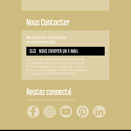
Nous Contacter
Assistance technique
et commerciale
NOUS ENVOYER UN
E-MAIL
Les sociétés MSAFRANCE et CREALIGNE
ne travaillent qu'à travers les réseaux de
professionnels, de la cuisine, de la salle
de bains et du design d'intérieur, implantés
en France et territoires d’outre-mer.
Restez connecté