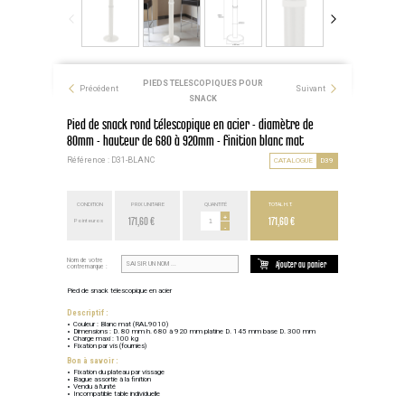
PIEDS TELESCOPIQUES POUR
Précédent
Suivant
SNACK
Pied de snack rond télescopique en acier - diamètre de
80mm - hauteur de 680 à 920mm - finition blanc mat
Référence : D31-BLANC
CATALOGUE
D39
CONDITION
PRIX UNITAIRE
QUANTITÉ
TOTAL H.T.
171,60 €
+
171,60 €
Point euros
-
Nom de votre
Ajouter au panier
contremarque :
Pied de snack télescopique en acier
Descriptif :
Couleur : Blanc mat (RAL9010)
Dimensions : D. 80 mm h. 680 à 920 mm platine D. 145 mm base D. 300 mm
Charge maxi : 100 kg
Fixation par vis (fournies)
Bon à savoir :
Fixation du plateau par vissage
Bague assortie à la finition
Vendu à l'unité
Incompatible table individuelle