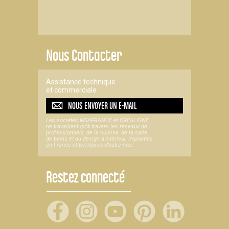
Nous Contacter
Assistance technique
et commerciale
NOUS ENVOYER UN
E-MAIL
Les sociétés MSAFRANCE et CREALIGNE
ne travaillent qu'à travers les réseaux de
professionnels, de la cuisine, de la salle
de bains et du design d'intérieur, implantés
en France et territoires d’outre-mer.
Restez connecté