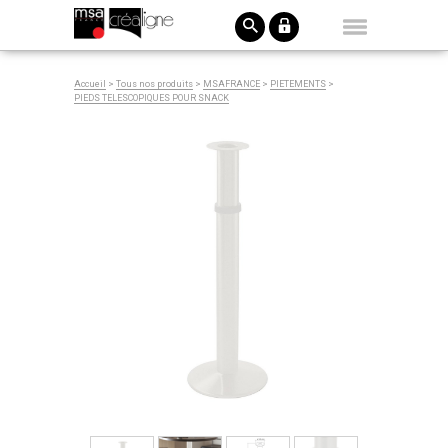
Accueil
>
Tous nos produits
>
MSAFRANCE
>
PIETEMENTS
>
PIEDS TELESCOPIQUES POUR SNACK