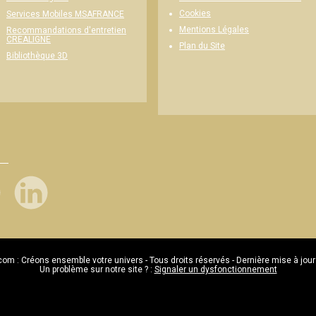
Cookies
Services Mobiles MSAFRANCE
Mentions Légales
Recommandations d'entretien
CREALIGNE
Plan du Site
Bibliothèque 3D
com : Créons ensemble votre univers - Tous droits réservés - Dernière mise à jour
Un problème sur notre site ? :
Signaler un dysfonctionnement