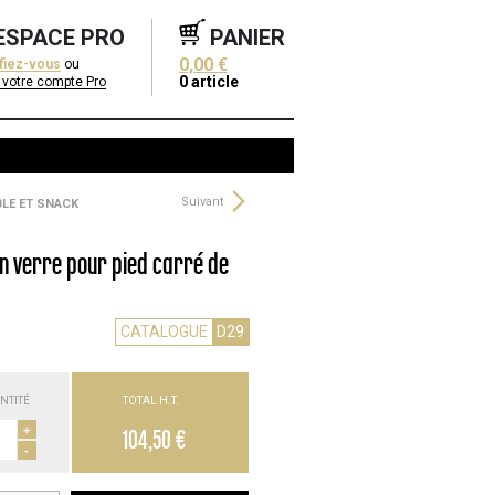
ESPACE PRO
PANIER
0,00 €
ifiez-vous
ou
0
article
 votre compte Pro
Suivant
BLE ET SNACK
en verre pour pied carré de
CATALOGUE
D29
NTITÉ
TOTAL H.T.
+
104,50 €
-