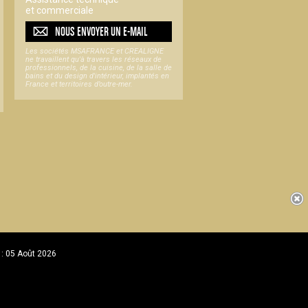
et commerciale
NOUS ENVOYER UN
E-MAIL
Les sociétés MSAFRANCE et CREALIGNE
ne travaillent qu'à travers les réseaux de
professionnels, de la cuisine, de la salle de
bains et du design d'intérieur, implantés en
France et territoires d’outre-mer.
 : 05 Août 2026