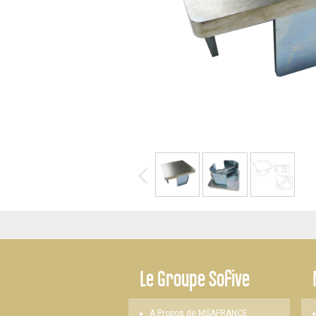
-
Le
Groupe Sofive
A Propos de MSAFRANCE