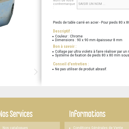
Nom de votre
contremarque
:
Pieds de table carré en acier - Pour pieds 80 x
Descriptif :
Couleur : Chrome
Dimensions : 90 x 90 mm épaisseur 8 mm
Bon à savoir :
Collage par ultra violets à faire réaliser par un 
Système de fixation de pieds 80 x 80 mm sous
Conseil d'entretien :
Ne pas utiliser de produit abrasif.
Nos Services
Informations
Nos catalogues
Conditions Générales de Vente