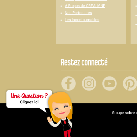
A Propos de CREALIGNE
Nos Partenaires
Les Incontournables
Restez connecté
Groupe-sofive.