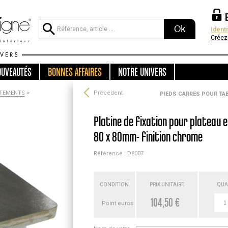
Ok
Ident
Créez
OUVEAUTÉS
BONNES AFFAIRES
NOTRE UNIVERS
ETEMENTS
>
Précédent
PIEDS CARRES POUR TA
Platine de fixation pour plateau 
80 x 80mm- finition chrome
Référence : D8007
CONDITION
PRIX UNITAIRE
QUA
104,50 €
Point euros