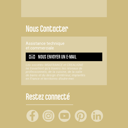
Nous Contacter
Assistance technique
et commerciale
NOUS ENVOYER UN
E-MAIL
Les sociétés MSAFRANCE et CREALIGNE
ne travaillent qu'à travers les réseaux de
professionnels, de la cuisine, de la salle
de bains et du design d'intérieur, implantés
en France et territoires d’outre-mer.
Restez connecté