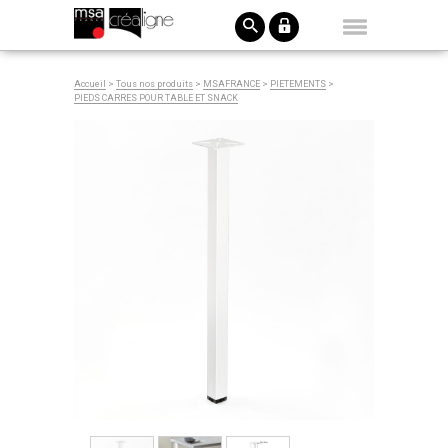
Accueil
>
Tous nos produits
>
MSAFRANCE
>
PIETEMENTS
>
PIEDS CARRES POUR TABLE ET SNACK