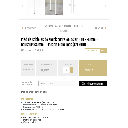
PIEDS CARRES POUR TABLE ET
Précédent
Suivant
SNACK
Pied de table et de snack carré en acier - 40 x 40mm -
hauteur 930mm - finition blanc mat (RAL9010)
Référence : 093R-B
CATALOGUE
D24
CONDITION
PRIX UNITAIRE
QUANTITÉ
TOTAL H.T.
50,00 €
+
50,00 €
Point euros
-
Nom de votre
Ajouter au panier
contremarque :
Pied de snack carré en acier
Descriptif:
Couleur : Blanc mat (RAL 9010)
Dimensions: H.930mm 40x40mm
Charge maxi: 100 Kg
Fixation par vis directement sous le plateau
Bon à savoir:
Patin d'ajustement de 0 à 10mm
Platine en acier noir
Visserie incluse