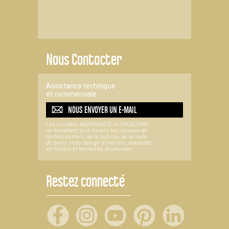
Nous Contacter
Assistance technique
et commerciale
NOUS ENVOYER UN
E-MAIL
Les sociétés MSAFRANCE et CREALIGNE
ne travaillent qu'à travers les réseaux de
professionnels, de la cuisine, de la salle
de bains et du design d'intérieur, implantés
en France et territoires d’outre-mer.
Restez connecté