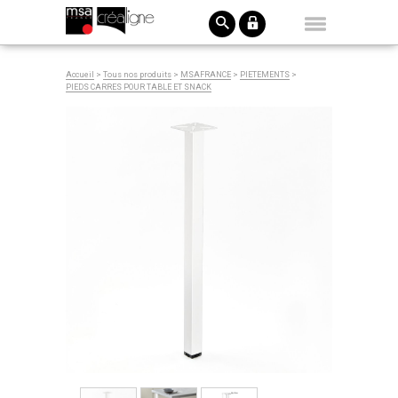
Accueil
>
Tous nos produits
>
MSAFRANCE
>
PIETEMENTS
>
PIEDS CARRES POUR TABLE ET SNACK