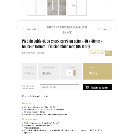
PIEDS CARRES POUR TABLE ET
Précédent
Suivant
SNACK
Pied de table et de snack carré en acier - 40 x 40mm -
hauteur 870mm - finition blanc mat (RAL9010)
Référence : 08R-B
CATALOGUE
D24
CONDITION
PRIX UNITAIRE
QUANTITÉ
TOTAL H.T.
46,70 €
+
46,70 €
Point euros
-
Nom de votre
Ajouter au panier
contremarque :
Pied de table carré en acier
Descriptif :
Couleur : Blanc mat (RAL 9010)
Dimensions : H. 870 mm 40 x 40 mm
Charge maxi : 100kg
Fixation par vis directement sous le plateau
Bon à savoir :
Patin d'ajustement (de 0 à 10mm)
Platine soudée en acier blanc
Visserie incluse.
Possibilité de réaliser une table individuelle, dimensions du plateau L.160 x l.90 x
ép.3cm