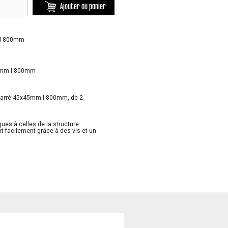
Ajouter au panier
 L.1800mm
30mm l.800mm
 carré 45x45mm l.800mm, de 2
ues à celles de la structure
t facilement grâce à des vis et un