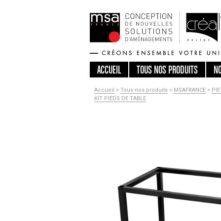
ACCUEIL
TOUS
NOS PRODUITS
N
Accueil
>
Tous nos produits
>
MSAFRANCE
>
PI
KIT PIEDS DE TABLE