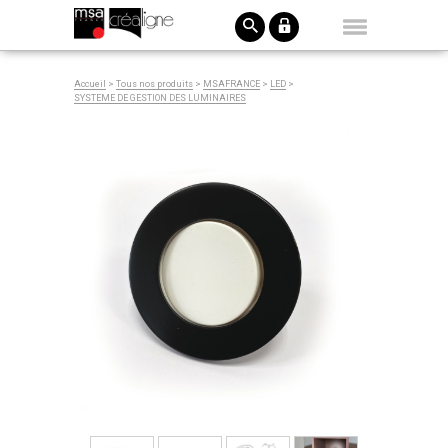
Accueil
>
Tous nos produits
>
MSAFRANCE
>
LED
>
SYSTEME DE GESTION DES LUMINAIRES