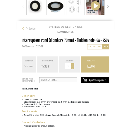
SYSTEME DE GESTION DES
Précédent
LUMINAIRES
Interrupteur rond (diamètre 70mm) - finition noir- 6A - 250V
Référence : 025-N
CATALOGUE
A34
CONDITION
PRIX UNITAIRE
QUANTITÉ
TOTAL H.T.
15,30 €
+
15,30 €
Point euros
-
Nom de votre
Ajouter au panier
contremarque :
Interrupteur rond
Descriptif :
Couleur : Métal noir
Dimensions : D. 70mm profondeur 20.5 mm D. de perçage 50mm
Épaisseur de la face: 4mm
Puissance : 250V - 6A
Bon à savoir :
Assorti à la prise 026 et aux Spots LED série LHC-37, LHC-41, LHC-38, LHC-42
Conseil d’entretien :
Ne pas utiliser de produit abrasif.