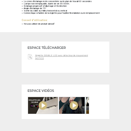
La zone d'éclairage reste concentrée sur le plan de travail 60 secondes
Lampe non remplaçable, durée de vie 30 000h.
Eclairage progressif à l'allumage et l'extinction
Angle d'éclairage de 75°
Sortie du câble au milieu horizontal ou vertical
Connectique à l'arrière de la réglette pour faciliter l'installation ou le remplacement
Conseil d'utilisation:
Ne pas utiliser de produit abrasif
ESPACE TÉLÉCHARGER
Réglette DOUBLE LED avec détecteur de mouvement
NOTICE
ESPACE VIDÉOS