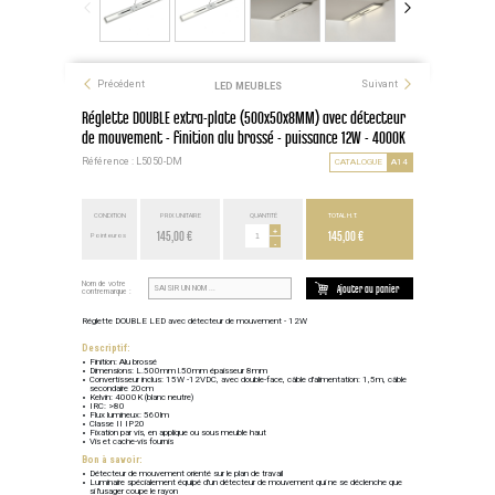
Précédent
Suivant
LED MEUBLES
Réglette DOUBLE extra-plate (500x50x8MM) avec détecteur
de mouvement - finition alu brossé - puissance 12W - 4000K
Référence : L5050-DM
CATALOGUE
A14
CONDITION
PRIX UNITAIRE
QUANTITÉ
TOTAL H.T.
145,00 €
+
145,00 €
Point euros
-
Nom de votre
Ajouter au panier
contremarque :
Réglette DOUBLE LED avec détecteur de mouvement - 12W
Descriptif:
Finition: Alu brossé
Dimensions: L.500mm l.50mm épaisseur 8mm
Convertisseur inclus: 15W -12VDC, avec double-face, câble d'alimentation: 1,5m, câble
secondaire 20cm
Kelvin: 4000K (blanc neutre)
IRC: >80
Flux lumineux: 560lm
Classe II IP20
Fixation par vis, en applique ou sous meuble haut
Vis et cache-vis fournis
Bon à savoir:
Détecteur de mouvement orienté sur le plan de travail
Luminaire spécialement équipé d'un détecteur de mouvement qui ne se déclenche que
si l'usager coupe le rayon