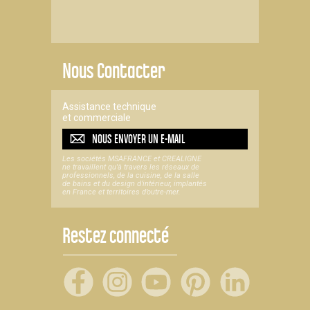
Nous Contacter
Assistance technique
et commerciale
NOUS ENVOYER UN
E-MAIL
Les sociétés MSAFRANCE et CREALIGNE
ne travaillent qu'à travers les réseaux de
professionnels, de la cuisine, de la salle
de bains et du design d'intérieur, implantés
en France et territoires d’outre-mer.
Restez connecté