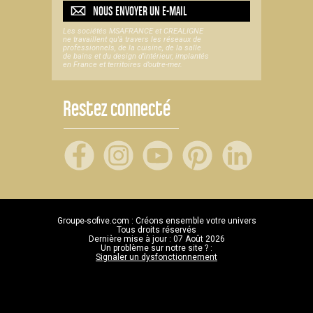
NOUS ENVOYER UN
E-MAIL
Les sociétés MSAFRANCE et CREALIGNE
ne travaillent qu'à travers les réseaux de
professionnels, de la cuisine, de la salle
de bains et du design d'intérieur, implantés
en France et territoires d’outre-mer.
Restez connecté
Groupe-sofive.com : Créons ensemble votre univers
Tous droits réservés
Dernière mise à jour : 07 Août 2026
Un problème sur notre site ? :
Signaler un dysfonctionnement