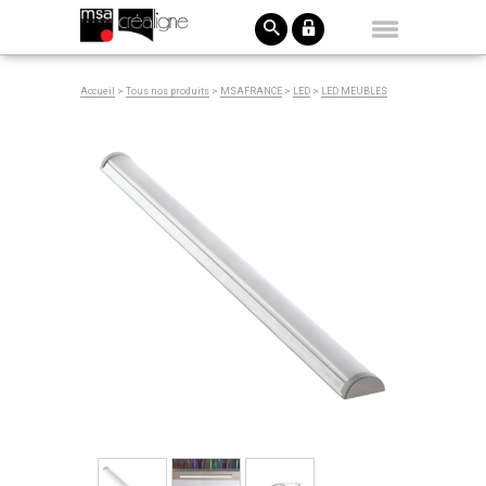
Accueil
>
Tous nos produits
>
MSAFRANCE
>
LED
>
LED MEUBLES