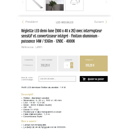
Précédent
Suivant
LED MEUBLES
Réglette LED demi-lune (900 x 40 x 20) avec interrupteur
sensitif et convertisseur intégré - finition aluminium -
puissance 14W / 936lm - 12VDC - 4000K
Référence : L4901
CONDITION
PRIX UNITAIRE
QUANTITÉ
TOTAL H.T.
310,20 €
+
310,20 €
Point euros
-
Nom de votre
Ajouter au panier
contremarque :
Profil LED demi-lune finition alu anodisé - 14 W
Descriptif :
Finition : Aluminium anodisé
Dimensions : h. 20 x L. 900 x l. 40 mm
LED : 14 W - 12 V DC
Kelvin : 4000 K (blanc neutre)
IRC : 90
Classe III IP20
Fixation par 2 clips transparents à visser
Câble d'alimentation : 1,5 m
Convertisseur fourni
Bon à savoir :
Lampe non remplaçable.
La durée de vie de l'ampoule est de 30000h.