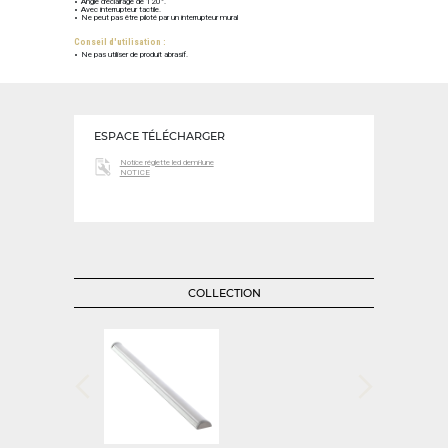
Angle d'éclairage de 120°.
Avec interrupteur tactile.
Ne peut pas être piloté par un interrupteur mural
Conseil d'utilisation :
Ne pas utiliser de produit abrasif.
ESPACE TÉLÉCHARGER
Notice réglette led demi-lune
NOTICE
COLLECTION