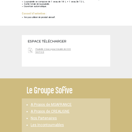
La poubelle se compose de 1 seau de 18 L + 1 seau de 12 L.
Sortie totale de la poubelle.
Ouverture automatique.
Conseil d'entretien :
Ne pas utiliser de produit abrasif.
ESPACE TÉLÉCHARGER
Poubelle 2 bacs pour meuble de 600
NOTICE
Le
Groupe Sofive
A Propos de MSAFRANCE
A Propos de CREALIGNE
Nos Partenaires
Les Incontournables