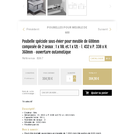
POUBELLES POUR MEUBLE DE
Précédent
Suivant
600
Poubelle spéciale sous-évier pour meuble de 600mm
composée de 2 seaux : 1 x 18L et 1 x 12L - l. 432 x P. 338 x H.
360mm - ouverture automatique
Référence : B367
CATALOGUE
B13
CONDITION
PRIX UNITAIRE
QUANTITÉ
TOTAL H.T.
304,90 €
+
304,90 €
Point euros
-
Nom de votre
Ajouter au panier
contremarque :
Tri sélectif
Descriptif :
Couleur : Gris
Dimensions : H. 360 x P. 338 à 670 x l. 432 mm
Capacité total : 30 L
Nombre de seaux : 2
Meuble de : 600 mm
Fixation par vis
Bon à savoir :
Peut être installé aussi dans un meuble de 1200 mm (de portes de 600 mm).