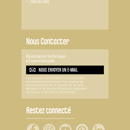
Plan du Site
Nous Contacter
Assistance technique
et commerciale
NOUS ENVOYER UN
E-MAIL
Les sociétés MSAFRANCE et CREALIGNE
ne travaillent qu'à travers les réseaux de
professionnels, de la cuisine, de la salle
de bains et du design d'intérieur, implantés
en France et territoires d’outre-mer.
Restez connecté