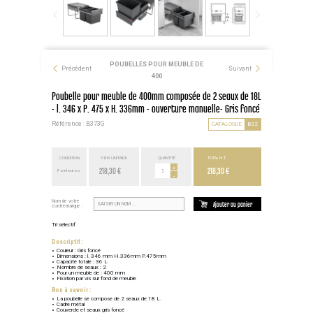
POUBELLES POUR MEUBLE DE
Précédent
Suivant
400
Poubelle pour meuble de 400mm composée de 2 seaux de 18L
- l. 346 x P. 475 x H. 336mm - ouverture manuelle- Gris foncé
Référence : B373G
CATALOGUE
B22
CONDITION
PRIX UNITAIRE
QUANTITÉ
TOTAL H.T.
218,30 €
+
218,30 €
Point euros
-
Nom de votre
Ajouter au panier
contremarque :
Tri sélectif
Descriptif :
Couleur : Gris foncé
Dimensions : l. 346 mm H.336mm P.475mm
Capacité totale : 36 L
Nombre de seaux : 2
Pour un meuble de : 400 mm
Fixation par vis sur fond de meuble
Bon à savoir :
La poubelle se compose de 2 seaux de 18 L.
Cadre métal
Couvercle et seaux gris foncé