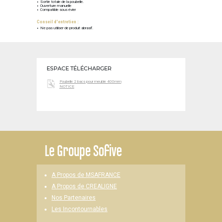
Sortie totale de la poubelle.
Ouverture manuelle
Compatible sous évier
Conseil d'entretien :
Ne pas utiliser de produit abrasif.
ESPACE TÉLÉCHARGER
Poubelle 2 bacs pour meuble 400mm
NOTICE
Le
Groupe Sofive
A Propos de MSAFRANCE
A Propos de CREALIGNE
Nos Partenaires
Les Incontournables