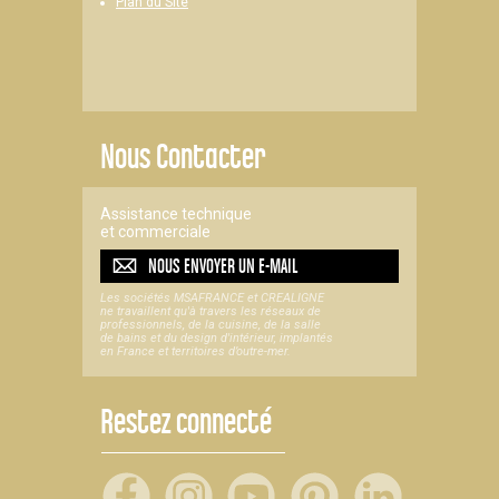
Plan du Site
Nous Contacter
Assistance technique
et commerciale
NOUS ENVOYER UN
E-MAIL
Les sociétés MSAFRANCE et CREALIGNE
ne travaillent qu'à travers les réseaux de
professionnels, de la cuisine, de la salle
de bains et du design d'intérieur, implantés
en France et territoires d’outre-mer.
Restez connecté