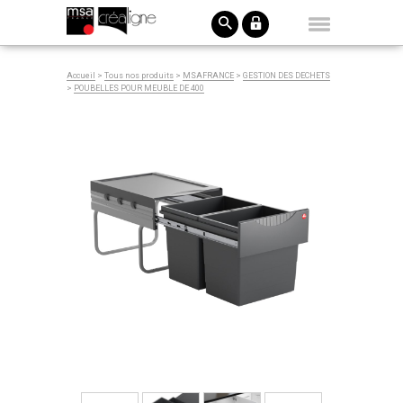
Accueil
>
Tous nos produits
>
MSAFRANCE
>
GESTION DES DECHETS
>
POUBELLES POUR MEUBLE DE 400