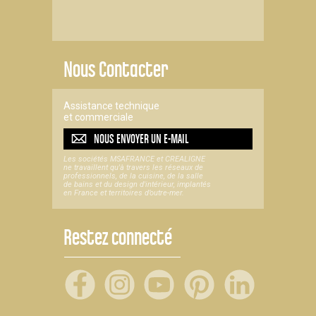
Nous Contacter
Assistance technique
et commerciale
NOUS ENVOYER UN
E-MAIL
Les sociétés MSAFRANCE et CREALIGNE
ne travaillent qu'à travers les réseaux de
professionnels, de la cuisine, de la salle
de bains et du design d'intérieur, implantés
en France et territoires d’outre-mer.
Restez connecté