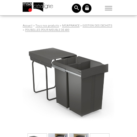
Accueil
>
Tous nos produits
>
MSAFRANCE
>
GESTION DES DECHETS
>
POUBELLES POUR MEUBLE DE 400