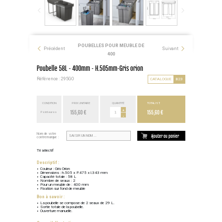
POUBELLES POUR MEUBLE DE
Précédent
Suivant
400
Poubelle 58L - 400mm - H.505mm-Gris orion
Référence : 295GO
CATALOGUE
B23
CONDITION
PRIX UNITAIRE
QUANTITÉ
TOTAL H.T.
155,60 €
+
155,60 €
Point euros
-
Nom de votre
Ajouter au panier
contremarque :
Tri sélectif
Descriptif :
Couleur : Gris Orion
Dimensions : h.505 x P.475 x l.343 mm
Capacité totale : 58 L
Nombre de seaux : 2
Pour un meuble de : 400 mm
Fixation sur fond de meuble
Bon à savoir :
La poubelle se compose de 2 seaux de 29 L.
Sortie totale de la poubelle.
Ouverture manuelle.