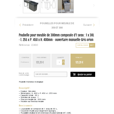
POUBELLES POUR MEUBLE DE
Précédent
Suivant
350 ET 300
Poubelle pour meuble de 300mm composée d'1 seau : 1 x 30L
- l. 255 x P. 450 x H. 400mm - ouverture manuelle-Gris orion
Référence : 224GO
CATALOGUE
B37
CONDITION
PRIX UNITAIRE
QUANTITÉ
TOTAL H.T.
123,20 €
+
123,20 €
Point euros
-
Nom de votre
Ajouter au panier
contremarque :
Poubelle monobac écologique
Descriptif :
Couleur : Gris orion
Dimensions : h. 400 x P. 450 x l. 255 mm
Capacité totale : 30 L
Nombre de seaux : 1
Pour un meuble de : 300 mm
Fixation sur fond du meuble
Bon à savoir :
La poubelle se compose de 1 seau de 30 L.
Couvercle étudié pour rangement éponges, ...
Possibilité d'utiliser le kit entretoise (fixation latérale réf. 228).