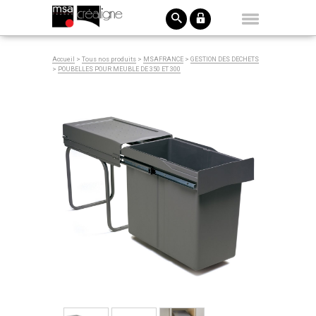
Accueil
>
Tous nos produits
>
MSAFRANCE
>
GESTION DES DECHETS
>
POUBELLES POUR MEUBLE DE 350 ET 300