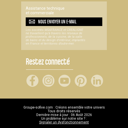
Assistance technique
et commerciale
NOUS ENVOYER UN
E-MAIL
Les sociétés MSAFRANCE et CREALIGNE
ne travaillent qu'à travers les réseaux de
professionnels, de la cuisine, de la salle
de bains et du design d'intérieur, implantés
en France et territoires d’outre-mer.
Restez connecté
Groupe-sofive.com : Créons ensemble votre univers
Tous droits réservés
Dernière mise à jour : 06 Août 2026
Un problème sur notre site ? :
Signaler un dysfonctionnement