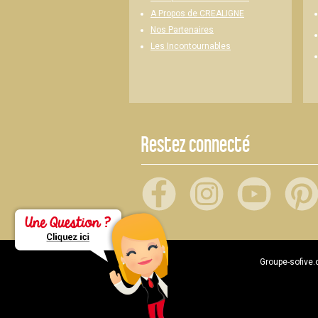
A Propos de CREALIGNE
Nos Partenaires
Les Incontournables
Restez connecté
Groupe-sofive.