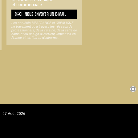
et commerciale
NOUS ENVOYER UN
E-MAIL
Les sociétés MSAFRANCE et CREALIGNE
ne travaillent qu'à travers les réseaux de
professionnels, de la cuisine, de la salle de
bains et du design d'intérieur, implantés en
France et territoires d’outre-mer.
 : 07 Août 2026