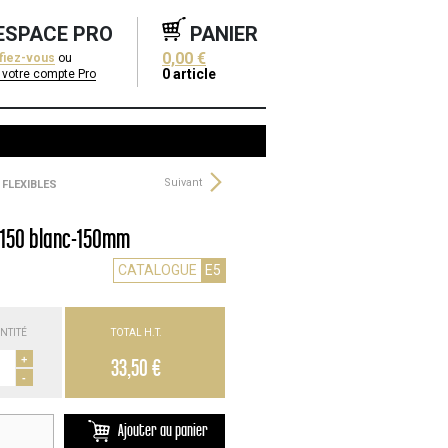
ESPACE PRO
PANIER
0,00 €
ifiez-vous
ou
0
article
 votre compte Pro
Suivant
FLEXIBLES
 150 blanc-150mm
CATALOGUE
E5
NTITÉ
TOTAL H.T.
+
33,50 €
-
Ajouter au panier