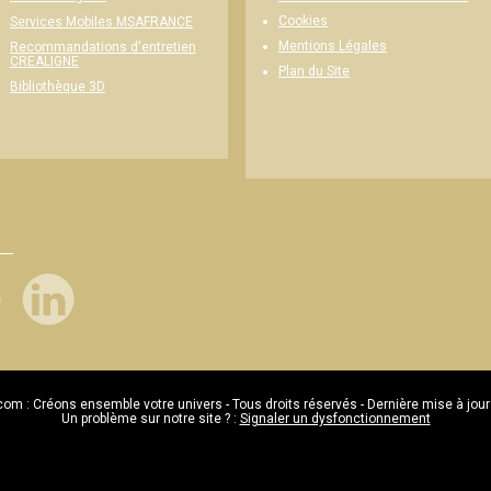
Cookies
Services Mobiles MSAFRANCE
Mentions Légales
Recommandations d'entretien
CREALIGNE
Plan du Site
Bibliothèque 3D
com : Créons ensemble votre univers - Tous droits réservés - Dernière mise à jour
Un problème sur notre site ? :
Signaler un dysfonctionnement