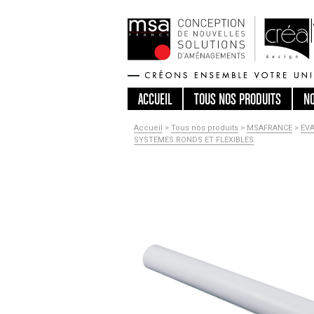
ACCUEIL
TOUS
NOS PRODUITS
N
Accueil
>
Tous nos produits
>
MSAFRANCE
>
EV
SYSTEMES RONDS ET FLEXIBLES