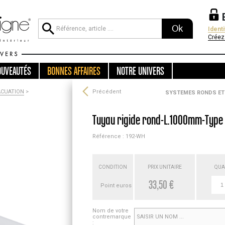
Ok
Ident
Créez
OUVEAUTÉS
BONNES AFFAIRES
NOTRE UNIVERS
ACUATION
>
Précédent
SYSTEMES RONDS ET 
Tuyau rigide rond-L.1000mm-Type
Référence : 192-WH
CONDITION
PRIX UNITAIRE
QUA
33,50 €
Point euros
Nom de votre
contremarque
: