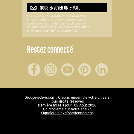
NOUS ENVOYER UN
E-MAIL
Les sociétés MSAFRANCE et CREALIGNE
ne travaillent qu'à travers les réseaux de
professionnels, de la cuisine, de la salle
de bains et du design d'intérieur, implantés
en France et territoires d’outre-mer.
Restez connecté
Groupe-sofive.com : Créons ensemble votre univers
Tous droits réservés
Dernière mise à jour : 08 Août 2026
Un problème sur notre site ? :
Signaler un dysfonctionnement