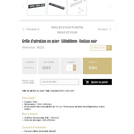
GRILLES POUR PLINTHE
Précédent
Suivant
FRIGO ET FOUR
Grille d'aération en acier- 500x80mm- Finition noir
Référence : E8203
CATALOGUE
E7
CONDITION
PRIX UNITAIRE
QUANTITÉ
TOTAL H.T.
31,50 €
+
31,50 €
Point euros
-
Nom de votre
Ajouter au panier
contremarque :
Grille de plinthe en acier- Grille standard 500 x 80 mm
Descriptif:
Couleur: Noir
Dimensions : 500 x 80mm
A encastrer dans une plinthe de 16 ou 19mm pour aération du réfrigérateur, micro-
ondes...
Bon à savoir:
Surface de passage d'air: 126cm2
Cote de découpe: 436x50mm
Conseil d'entretien:
Ne pas utiliser de produit abrasif