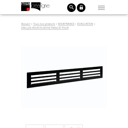
Accueil
>
Tous nos produits
>
MSAFRANCE
>
EVACUATION
>
GRILLES POUR PLINTHE FRIGO ET FOUR