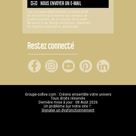
NOUS ENVOYER UN
E-MAIL
Les sociétés MSAFRANCE et CREALIGNE
ne travaillent qu'à travers les réseaux de
professionnels, de la cuisine, de la salle
de bains et du design d'intérieur, implantés
en France et territoires d’outre-mer.
Restez connecté
Groupe-sofive.com : Créons ensemble votre univers
Tous droits réservés
Dernière mise à jour : 08 Août 2026
Un problème sur notre site ? :
Signaler un dysfonctionnement