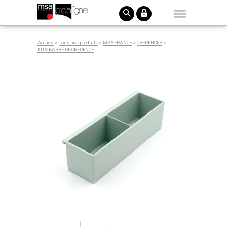
Accueil
>
Tous nos produits
>
MSAFRANCE
>
CREDENCES
>
KITS BARRE DE CREDENCE