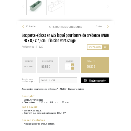
Précédent
Suivant
KITS BARRE DE CREDENCE
Bac porte-épices en ABS laqué pour barre de crédence HANDY
- 26 x 8,2 x 7,5cm - finition vert sauge
Référence : T1327
CATALOGUE
D71
CONDITION
PRIX UNITAIRE
QUANTITÉ
TOTAL H.T.
50,80 €
+
50,80 €
Point euros
-
Nom de votre
Ajouter au panier
contremarque :
Accessoires pour barres de crédence 'HANDY' - Bac porte-épices
Descriptif :
Couleur : Vert sauge
Dimensions : L. 260 mm l. 82 mm H. 75 mm
Bon à savoir :
Bac en ABS laqué.
Convient aux barres de crédences 'HANDY'
Conseil d'entretien :
Ne pas utiliser de produit abrasif.