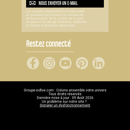
NOUS ENVOYER UN
E-MAIL
Les sociétés MSAFRANCE et CREALIGNE
ne travaillent qu'à travers les réseaux de
professionnels, de la cuisine, de la salle
de bains et du design d'intérieur, implantés
en France et territoires d’outre-mer.
Restez connecté
Groupe-sofive.com : Créons ensemble votre univers
Tous droits réservés
Dernière mise à jour : 09 Août 2026
Un problème sur notre site ? :
Signaler un dysfonctionnement