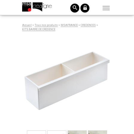
Accueil
>
Tous nos produits
>
MSAFRANCE
>
CREDENCES
>
KITS BARRE DE CREDENCE