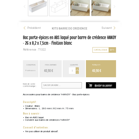
Précédent
Suivant
KITS BARRE DE CREDENCE
Bac porte-épices en ABS laqué pour barre de crédence HANDY
- 26 x 8,2 x 7,5cm - finition blanc
Référence : T1322
CATALOGUE
D71
CONDITION
PRIX UNITAIRE
QUANTITÉ
TOTAL H.T.
40,90 €
+
40,90 €
Point euros
-
Nom de votre
Ajouter au panier
contremarque :
Accessoires pour barres de crédence 'HANDY' - Bac porte-épices
Descriptif :
Couleur : Blanc
Dimensions : L. 260 mm l. 82 mm H. 75 mm
Bon à savoir :
Bac en ABS laqué.
Convient aux barres de crédences 'HANDY'
Conseil d'entretien :
Ne pas utiliser de produit abrasif.