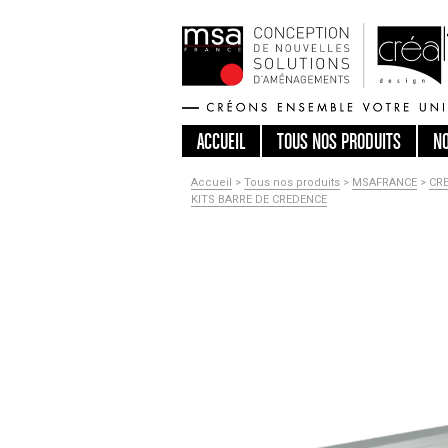
ACCUEIL
TOUS
NOS PRODUITS
N
Accueil
>
Tous nos produits
>
MSAFRANCE
>
CR
KITS BARRE DE CREDENCE