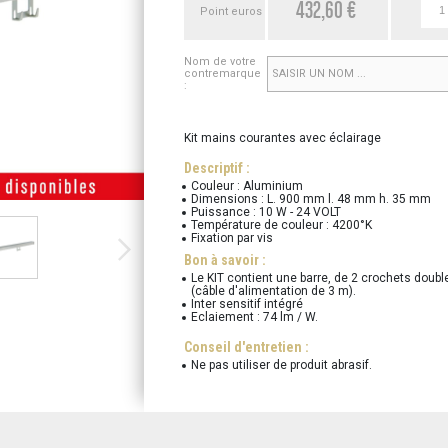
432,60 €
Point euros
Nom de votre
contremarque
:
Kit mains courantes avec éclairage
Descriptif :
Couleur : Aluminium
Dimensions : L. 900 mm l. 48 mm h. 35 mm
Puissance : 10 W - 24 VOLT
Température de couleur : 4200°K
Fixation par vis
Bon à savoir :
Le KIT contient une barre, de 2 crochets doubl
(câble d'alimentation de 3 m).
Inter sensitif intégré
Eclaiement : 74 lm / W.
Conseil d'entretien :
Ne pas utiliser de produit abrasif.