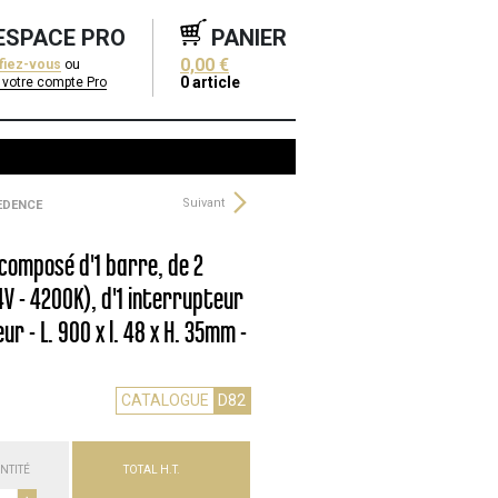
ESPACE PRO
PANIER
0,00 €
ifiez-vous
ou
0
article
 votre compte Pro
Suivant
REDENCE
composé d'1 barre, de 2
4V - 4200K), d'1 interrupteur
ur - L. 900 x l. 48 x H. 35mm -
CATALOGUE
D82
NTITÉ
TOTAL H.T.