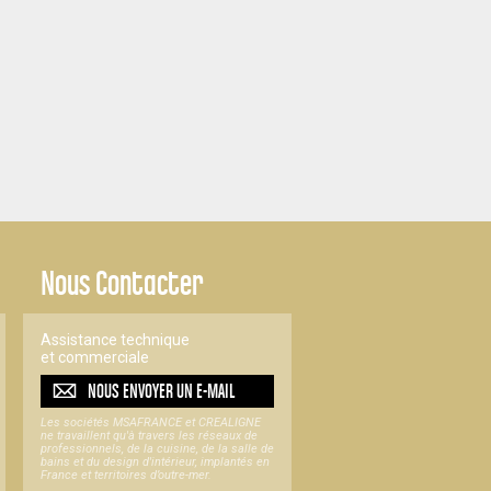
Nous Contacter
Assistance technique
et commerciale
NOUS ENVOYER UN
E-MAIL
Les sociétés MSAFRANCE et CREALIGNE
ne travaillent qu'à travers les réseaux de
professionnels, de la cuisine, de la salle de
bains et du design d'intérieur, implantés en
France et territoires d’outre-mer.