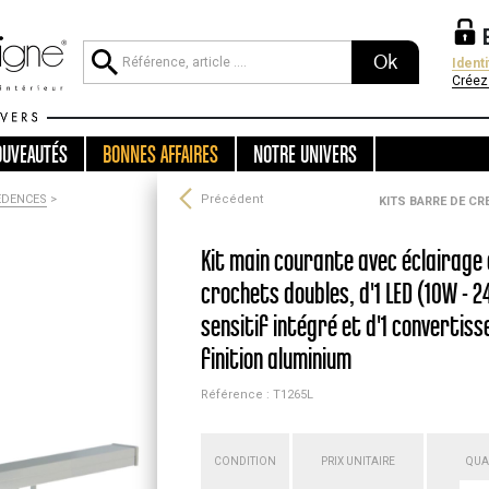
Ok
Ident
Créez
OUVEAUTÉS
BONNES AFFAIRES
NOTRE UNIVERS
EDENCES
>
Précédent
KITS BARRE DE C
Kit main courante avec éclairage 
crochets doubles, d'1 LED (10W - 2
sensitif intégré et d'1 convertisse
finition aluminium
Référence : T1265L
CONDITION
PRIX UNITAIRE
QUA