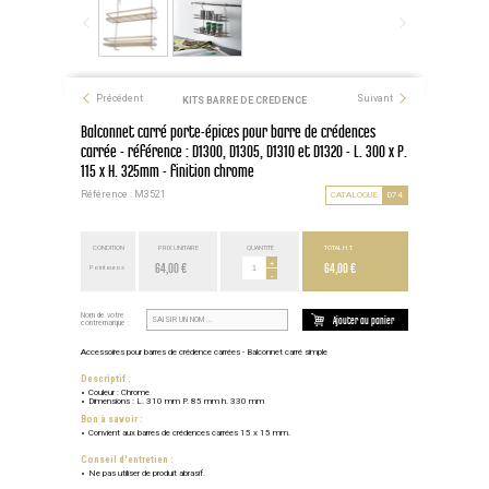
Précédent
Suivant
KITS BARRE DE CREDENCE
Balconnet carré porte-épices pour barre de crédences
carrée - référence : D1300, D1305, D1310 et D1320 - L. 300 x P.
115 x H. 325mm - finition chrome
Référence : M3521
CATALOGUE
D74
CONDITION
PRIX UNITAIRE
QUANTITÉ
TOTAL H.T.
64,00 €
+
64,00 €
Point euros
-
Nom de votre
Ajouter au panier
contremarque :
Accessoires pour barres de crédence carrées - Balconnet carré simple
Descriptif :
Couleur : Chrome
Dimensions : L. 310 mm P. 85 mm h. 330 mm
Bon à savoir :
Convient aux barres de crédences carrées 15 x 15 mm.
Conseil d'entretien :
Ne pas utiliser de produit abrasif.