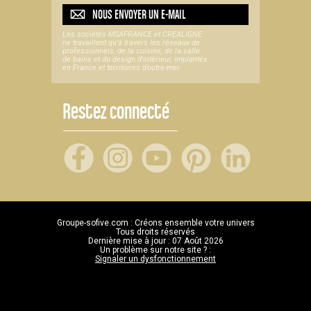
NOUS ENVOYER UN
E-MAIL
Les sociétés MSAFRANCE et CREALIGNE
ne travaillent qu'à travers les réseaux de
professionnels, de la cuisine, de la salle
de bains et du design d'intérieur, implantés
en France et territoires d’outre-mer.
Restez connecté
Groupe-sofive.com : Créons ensemble votre univers
Tous droits réservés
Dernière mise à jour : 07 Août 2026
Un problème sur notre site ? :
Signaler un dysfonctionnement