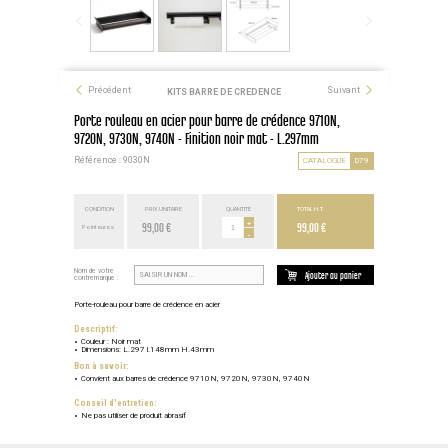
Précédent
Suivant
KITS BARRE DE CREDENCE
Porte rouleau en acier pour barre de crédence 9710N,
9720N, 9730N, 9740N - Finition noir mat - L.297mm
Référence : 9030N
CATALOGUE
D79
CONDITION
PRIX UNITAIRE
QUANTITÉ
TOTAL H.T.
99,00 €
+
99,00 €
Point euros
-
Nom de votre
Ajouter au panier
contremarque :
Porte-rouleau pour barre de crédence en acier
Descriptif:
Couleur : Noir mat
Dimensions: L.297 l.148mm H.43mm
Bon à savoir:
Convient aux barres de crédence 9710N, 9720N, 9730N, 9740N
Conseil d'entretien:
Ne pas utiliser de produit abrasif