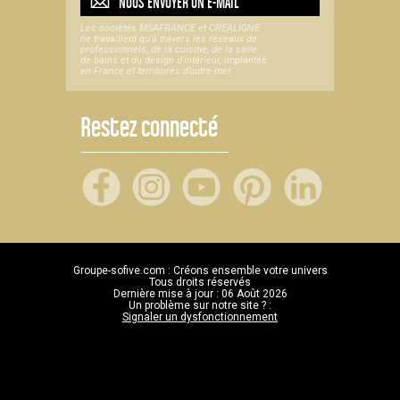
NOUS ENVOYER UN
E-MAIL
Les sociétés MSAFRANCE et CREALIGNE
ne travaillent qu'à travers les réseaux de
professionnels, de la cuisine, de la salle
de bains et du design d'intérieur, implantés
en France et territoires d’outre-mer.
Restez connecté
Groupe-sofive.com : Créons ensemble votre univers
Tous droits réservés
Dernière mise à jour : 06 Août 2026
Un problème sur notre site ? :
Signaler un dysfonctionnement