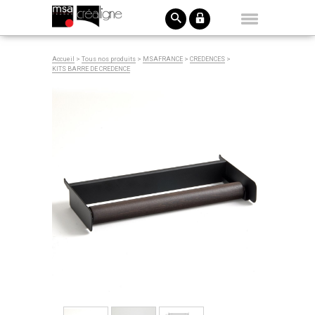
Accueil
>
Tous nos produits
>
MSAFRANCE
>
CREDENCES
>
KITS BARRE DE CREDENCE