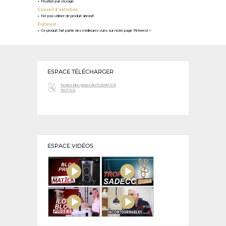
Fixation par vissage
Conseil d'entretien :
Ne pas utiliser de produit abrasif.
Pinterest :
Ce produit fait partie des meilleures vues sur notre page Pinterest !
ESPACE TÉLÉCHARGER
Notice bloc prises AUTOMATICK
NOTICE
ESPACE VIDÉOS