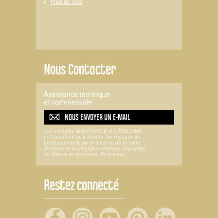
Plan du Site
Nous Contacter
Assistance technique
et commerciale
NOUS ENVOYER UN
E-MAIL
Les sociétés MSAFRANCE et CREALIGNE
ne travaillent qu'à travers les réseaux de
professionnels, de la cuisine, de la salle
de bains et du design d'intérieur, implantés
en France et territoires d’outre-mer.
Restez connecté