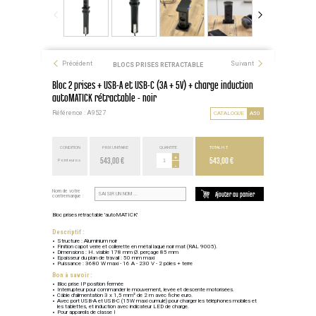
Précédent
Suivant
BLOCS PRISES RETRACTABLE
Bloc 2 prises + USB-A et USB-C (3A + 5V) + charge induction
autoMATICK rétractable - noir
Référence : A9527
CATALOGUE
A50
CONDITION
PRIX UNITAIRE
QUANTITÉ
TOTAL H.T.
543,00 €
+
543,00 €
Point euros
-
Nom de votre
Ajouter au panier
contremarque :
Bloc prises rétractable 'autoMATICK'
Descriptif :
Structure : Aluminium noir
Finition capot verre et collerette en métal laqué noir mat (RAL 9005).
Dimensions : H. visible 178 mm Ø. perçage 85 mm
Epaisseur du plan de travail : 50 mm maxi
Puissance : 3680 W maxi - 16 A - 230 V - 2 pôles + terre
Bon à savoir :
Bloc prise IP position fermée
Interrupteur pour commander le mouvement, levée et descente motorisées.
Câble d'alimentation 3 x 1,5 mm² de 2 m avec fiche euro.
Avec port USB-A et USB-C (15W maxi cumulé) pour charger les téléphones mobiles et
les tablettes, et induction avec indicateur LED de charge.
Pour appareils de classe I