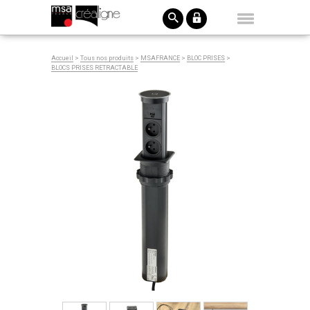
Accueil
>
Tous nos produits
>
MSAFRANCE
>
BLOC PRISES
>
BLOCS PRISES RETRACTABLE