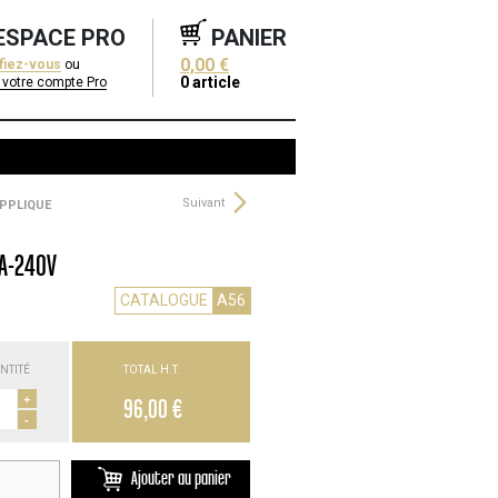
ESPACE PRO
PANIER
0,00 €
ifiez-vous
ou
0
article
 votre compte Pro
Suivant
APPLIQUE
 A-240V
CATALOGUE
A56
NTITÉ
TOTAL H.T.
+
96,00 €
-
Ajouter au panier