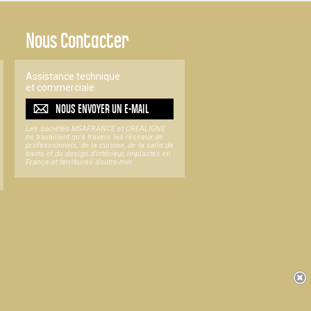
Nous Contacter
Assistance technique
et commerciale
NOUS ENVOYER UN
E-MAIL
Les sociétés MSAFRANCE et CREALIGNE
ne travaillent qu'à travers les réseaux de
professionnels, de la cuisine, de la salle de
bains et du design d'intérieur, implantés en
France et territoires d’outre-mer.