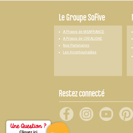
-
Le
Groupe Sofive
A Propos de MSAFRANCE
A Propos de CREALIGNE
Nos Partenaires
Les Incontournables
Restez connecté