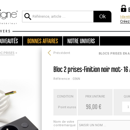
Ok
Ident
Créez
OUVEAUTÉS
BONNES AFFAIRES
NOTRE UNIVERS
C PRISES
>
Précédent
BLOCS PRISES EN 
Bloc 2 prises-Finition noir mat- 16
Référence : 036N
CONDITION
PRIX UNITAIRE
QUA
96,00 €
Point euros
Nom de votre
contremarque
: