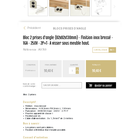
Précédent
BLOCS PRISES D'ANGLE
Bloc 2 prises d'angle (82x82x130mm) - finition inox brossé -
16A - 250V - 2P+T- A visser sous meuble haut
Référence : A9769
CATALOGUE
A61
CONDITION
PRIX UNITAIRE
QUANTITÉ
TOTAL H.T.
90,40 €
+
90,40 €
Point euros
-
Nom de votre
Ajouter au panier
contremarque :
Bloc 2 prises
Descriptif :
Finition : Inox brossé
Dimensions : H.82mm P.82mm L.130mm
Puissance : 3680W maxi - 230V - 2 P+T
Pour les appareil de classe I
Fixation par vis
Câble d'alimentation : 3x 1,5mm² de 2 mètres
Bon à savoir :
Les prises sont pré-câblées.
Fixation à l'intérieur d'un meuble possible.
Conseil d'entretien :