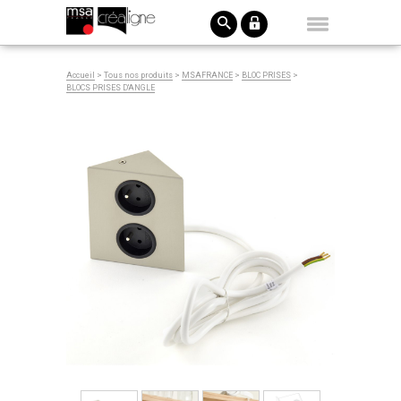
Accueil
>
Tous nos produits
>
MSAFRANCE
>
BLOC PRISES
>
BLOCS PRISES D'ANGLE