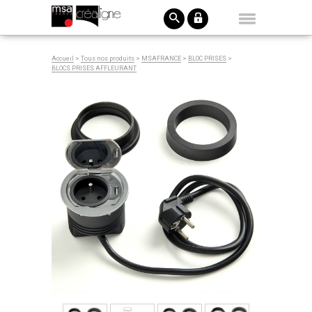
Accueil
>
Tous nos produits
>
MSAFRANCE
>
BLOC PRISES
>
BLOCS PRISES AFFLEURANT