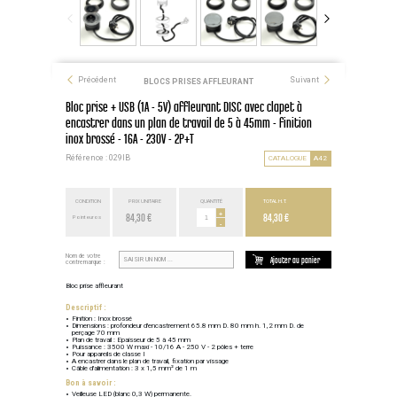
Précédent
Suivant
BLOCS PRISES AFFLEURANT
Bloc prise + USB (1A - 5V) affleurant DISC avec clapet à
encastrer dans un plan de travail de 5 à 45mm - finition
inox brossé - 16A - 230V - 2P+T
Référence : 029IB
CATALOGUE
A42
CONDITION
PRIX UNITAIRE
QUANTITÉ
TOTAL H.T.
84,30 €
+
84,30 €
Point euros
-
Nom de votre
Ajouter au panier
contremarque :
Bloc prise affleurant
Descriptif :
Finition : Inox brossé
Dimensions : profondeur d'encastrement 65.8 mm D. 80 mm h. 1,2 mm D. de
perçage 70 mm
Plan de travail : Epaisseur de 5 à 45 mm
Puissance : 3500 W maxi - 10/16 A - 250 V - 2 pôles + terre
Pour appareils de classe I
A encastrer dans le plan de travail, fixation par vissage
Câble d'alimentation : 3 x 1,5 mm² de 1 m
Bon à savoir :
Veilleuse LED (blanc 0,3 W) permanente.