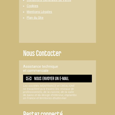
Cookies
Mentions Légales
Plan du Site
Nous Contacter
Assistance technique
et commerciale
NOUS ENVOYER UN
E-MAIL
Les sociétés MSAFRANCE et CREALIGNE
ne travaillent qu'à travers les réseaux de
professionnels, de la cuisine, de la salle
de bains et du design d'intérieur, implantés
en France et territoires d’outre-mer.
Restez connecté