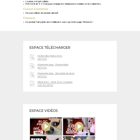
La prise est pré-câblée.
Port USB de 5 V (1A) pour charger les téléphones mobiles et les tablettes.
Conseil d'entretien :
Ne pas utiliser de produit abrasif.
Pinterest :
Ce produit fait partie des meilleures vues sur notre page Pinterest !
ESPACE TÉLÉCHARGER
Notice bloc prises DISC
NOTICE
Marquage laser - Présentation
NOTICE
Marquage laser - Demande de devis
NOTICE
PAGE A42 - Fiche DISC évolution
VUE ÉCLATÉE
ESPACE VIDÉOS