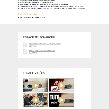
Possibilité de changer le câble d'alimentation
Possibilité d'installation sur un plan vertical
Avec clapet aimanté, en polyuréthane finition aspect cuir noir
Le couvercle se positionne entre le plan et le bloc-prise lors de son encastrement.
L'aimant, placé dans le bloc-prise, permet de maintenir le clapet en position fermée.
Conseil d'entretien :
Ne pas utiliser de produit abrasif.
ESPACE TÉLÉCHARGER
Notice bloc prises INFINI avec clapet
NOTICE
Bloc 2 prises INFINI affleurant
GABARIT
ESPACE VIDÉOS