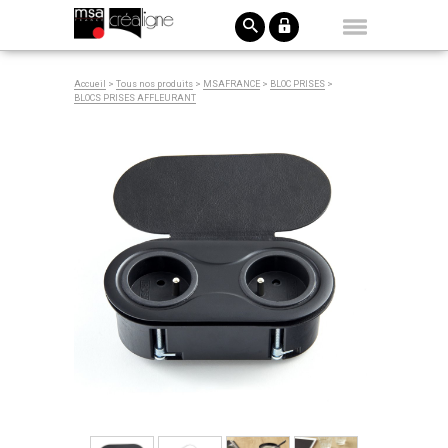
Accueil
>
Tous nos produits
>
MSAFRANCE
>
BLOC PRISES
>
BLOCS PRISES AFFLEURANT