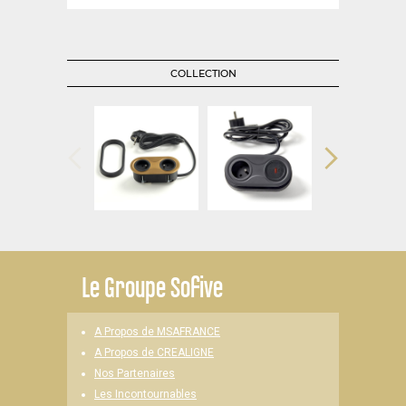
COLLECTION
Le
Groupe Sofive
A Propos de MSAFRANCE
A Propos de CREALIGNE
Nos Partenaires
Les Incontournables