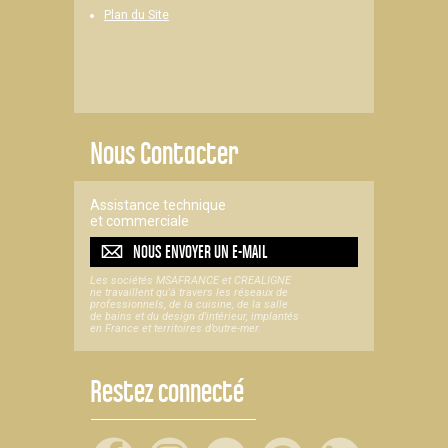
Plan du Site
Nous Contacter
Assistance technique
et commerciale
NOUS ENVOYER UN
E-MAIL
Les sociétés MSAFRANCE et CREALIGNE
ne travaillent qu'à travers les réseaux de
professionnels, de la cuisine, de la salle
de bains et du design d'intérieur, implantés
en France et territoires d’outre-mer.
Restez connecté