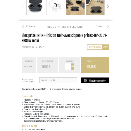
Précédent
Suivant
BLOCS PRISES AFFLEURANT
Bloc prise INFINI-Finition Noir-Avec clapet-2 prises-16A-230V-
3680W maxi
Référence : 018C-N
CATALOGUE
A39
CONDITION
PRIX UNITAIRE
QUANTITÉ
TOTAL H.T.
151,00 €
+
151,00 €
Point euros
-
Nom de votre
Ajouter au panier
contremarque :
Bloc-prise affleurant INFINI à encastrer- 2 prises-Avec clapet
Descriptif :
Finition: Noir mat
Dimensions : L.146x l.71x52,2 mm
Puissance : 3680W maxi - 16A - 230V - 2 pôles + 1terre
Câble d’alimentation: 3x1.5mm² de 1,5m avec fiche euro
Pour appareil de classe 1
Fixation par vissage
Perçage: L.135 x l.60mm
Plan de travail: Epaisseur de 15 à 40mm pour un montage sans réhausse Epaisseur de
5 à 15mm pour un montage avec réhausse (incluse)
52,2mm de profondeur d'encastrement.
Bon à savoir :
La prise est pré-câblée