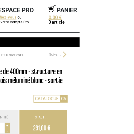
ESPACE PRO
PANIER
0,00 €
ifiez-vous
ou
0
article
 votre compte Pro
Suivant
 ET UNIVERSEL
le de 400mm - structure en
ois mélaminé blanc - sortie
CATALOGUE
C5
NTITÉ
TOTAL H.T.
+
291,00 €
-