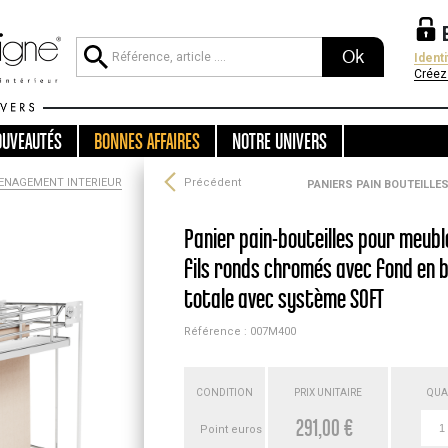
Ok
Ident
Créez
OUVEAUTÉS
BONNES AFFAIRES
NOTRE UNIVERS
ENAGEMENT INTERIEUR
Précédent
PANIERS PAIN BOUTEILLES
Panier pain-bouteilles pour meub
fils ronds chromés avec fond en b
totale avec système SOFT
Référence : 007M400
CONDITION
PRIX UNITAIRE
QUA
291,00 €
Point euros