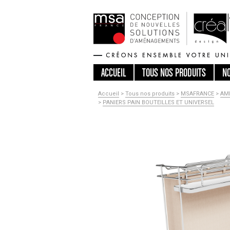
ACCUEIL
TOUS
NOS PRODUITS
N
Accueil
>
Tous nos produits
>
MSAFRANCE
>
AM
>
PANIERS PAIN BOUTEILLES ET UNIVERSEL