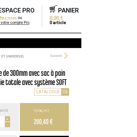
ESPACE PRO
PANIER
0,00 €
ifiez-vous
ou
0
article
 votre compte Pro
Suivant
 ET UNIVERSEL
le de 300mm avec sac à pain
rtie totale avec système SOFT
CATALOGUE
C6
NTITÉ
TOTAL H.T.
+
200,40 €
-