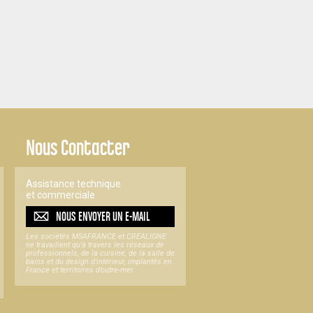
Nous Contacter
Assistance technique
et commerciale
NOUS ENVOYER UN
E-MAIL
Les sociétés MSAFRANCE et CREALIGNE
ne travaillent qu'à travers les réseaux de
professionnels, de la cuisine, de la salle de
bains et du design d'intérieur, implantés en
France et territoires d’outre-mer.