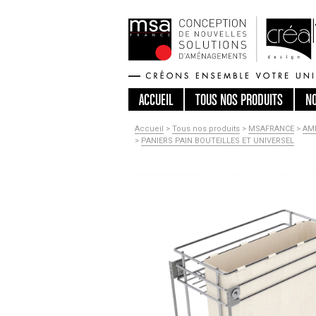
ACCUEIL
TOUS
NOS PRODUITS
N
Accueil
>
Tous nos produits
>
MSAFRANCE
>
AM
>
PANIERS PAIN BOUTEILLES ET UNIVERSEL