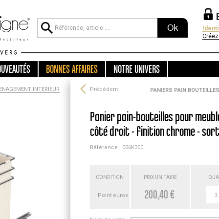
Ok
Ident
Créez
OUVEAUTÉS
BONNES AFFAIRES
NOTRE UNIVERS
ENAGEMENT INTERIEUR
Précédent
PANIERS PAIN BOUTEILLES
Panier pain-bouteilles pour meub
côté droit - finition chrome - so
Référence : 006K300
CONDITION
PRIX UNITAIRE
QUA
200,40 €
Point euros