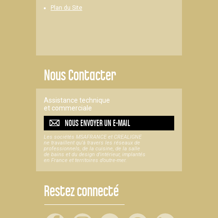
Plan du Site
Nous Contacter
Assistance technique
et commerciale
NOUS ENVOYER UN
E-MAIL
Les sociétés MSAFRANCE et CREALIGNE
ne travaillent qu'à travers les réseaux de
professionnels, de la cuisine, de la salle
de bains et du design d'intérieur, implantés
en France et territoires d’outre-mer.
Restez connecté