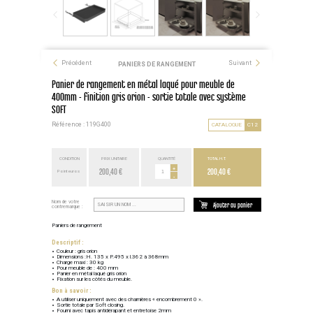
Précédent
Suivant
PANIERS DE RANGEMENT
Panier de rangement en métal laqué pour meuble de
400mm - finition gris orion - sortie totale avec système
SOFT
Référence : 119G400
CATALOGUE
C12
CONDITION
PRIX UNITAIRE
QUANTITÉ
TOTAL H.T.
200,40 €
+
200,40 €
Point euros
-
Nom de votre
Ajouter au panier
contremarque :
Paniers de rangement
Descriptif :
Couleur : gris orion
Dimensions :H. 135 x P.495 x l.362 à 368mm
Charge maxi : 30 kg
Pour meuble de : 400 mm
Panier en métal laqué gris orion
Fixation sur les côtés du meuble.
Bon à savoir :
A utiliser uniquement avec des charnières « encombrement 0 ».
Sortie totale par Soft closing.
Fourni avec tapis antidérapant et entretoise 2mm