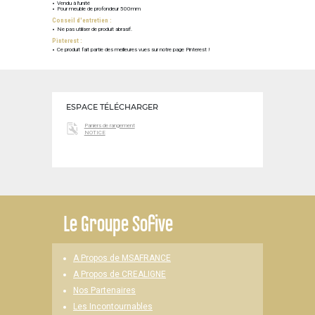
Vendu à l'unité
Pour meuble de profondeur 500mm
Conseil d'entretien :
Ne pas utiliser de produit abrasif.
Pinterest :
Ce produit fait partie des meilleures vues sur notre page Pinterest !
ESPACE TÉLÉCHARGER
Paniers de rangement
NOTICE
Le
Groupe Sofive
A Propos de MSAFRANCE
A Propos de CREALIGNE
Nos Partenaires
Les Incontournables