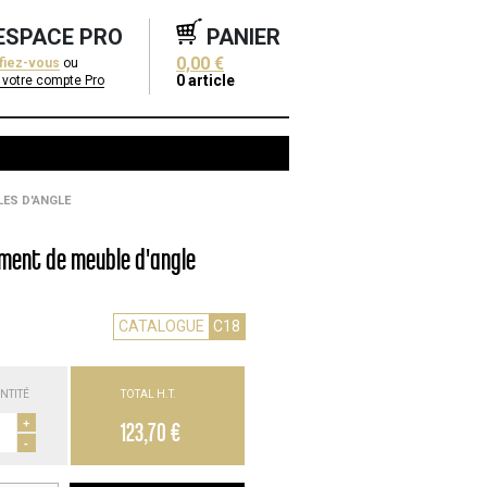
ESPACE PRO
PANIER
0,00 €
ifiez-vous
ou
0
article
 votre compte Pro
ES D'ANGLE
ment de meuble d'angle
CATALOGUE
C18
NTITÉ
TOTAL H.T.
+
123,70 €
-