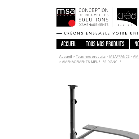
ACCUEIL
TOUS
NOS PRODUITS
N
Accueil
>
Tous nos produits
>
MSAFRANCE
>
AM
>
AMENAGEMENTS MEUBLES D'ANGLE