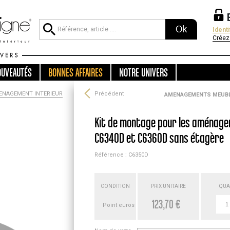
Ok
Ident
Créez
OUVEAUTÉS
BONNES AFFAIRES
NOTRE UNIVERS
ENAGEMENT INTERIEUR
Précédent
AMENAGEMENTS MEUBL
Kit de montage pour les aménage
C6340D et C6360D sans étagère
Référence : C6350D
CONDITION
PRIX UNITAIRE
QUA
123,70 €
Point euros