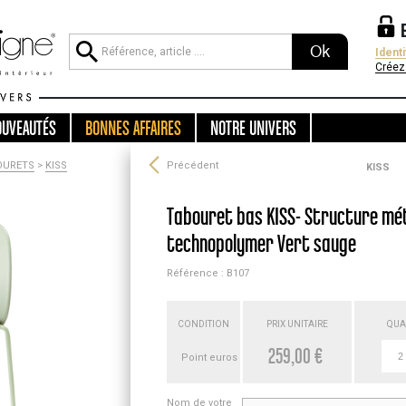
Ok
Ident
Créez
OUVEAUTÉS
BONNES AFFAIRES
NOTRE UNIVERS
OURETS
>
KISS
Précédent
KISS
Tabouret bas KISS- Structure mét
technopolymer Vert sauge
Référence : B107
CONDITION
PRIX UNITAIRE
QUA
259,00 €
Point euros
Nom de votre