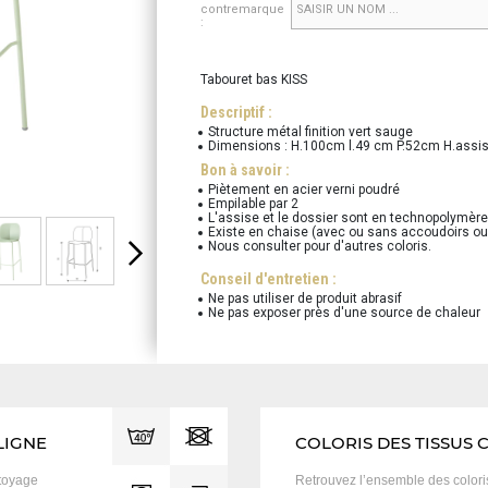
contremarque
:
Tabouret bas KISS
Descriptif :
Structure métal finition vert sauge
Dimensions : H.100cm l.49 cm P.52cm H.assi
Bon à savoir :
Piètement en acier verni poudré
Empilable par 2
L'assise et le dossier sont en technopolymèr
Existe en chaise (avec ou sans accoudoirs ou
Nous consulter pour d'autres coloris.
Conseil d'entretien :
Ne pas utiliser de produit abrasif
Ne pas exposer près d'une source de chaleur
LIGNE
COLORIS DES TISSUS 
toyage
Retrouvez l’ensemble des color