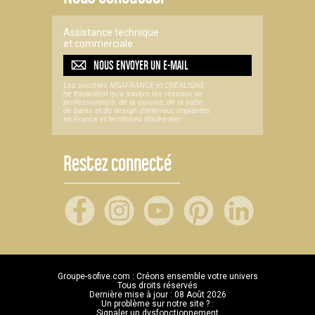
Assistance technique
et commerciale
NOUS ENVOYER UN
E-MAIL
Les sociétés MSAFRANCE et CREALIGNE
ne travaillent qu'à travers les réseaux de
professionnels, de la cuisine, de la salle
de bains et du design d'intérieur, implantés
en France et territoires d’outre-mer.
Restez connecté
Groupe-sofive.com : Créons ensemble votre univers
Tous droits réservés
Dernière mise à jour : 08 Août 2026
Un problème sur notre site ? :
Signaler un dysfonctionnement