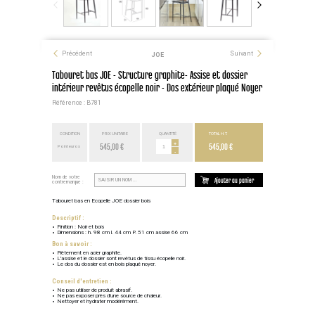
Précédent
Suivant
JOE
Tabouret bas JOE - Structure graphite- Assise et dossier
intérieur revêtus écopelle noir - Dos extérieur plaqué Noyer
Référence : B781
CONDITION
PRIX UNITAIRE
QUANTITÉ
TOTAL H.T.
545,00 €
+
545,00 €
Point euros
-
Nom de votre
Ajouter au panier
contremarque :
Tabouret bas en Ecopelle JOE dossier bois
Descriptif :
Finition : Noir et bois
Dimensions : h. 98 cm l. 44 cm P. 51 cm assise 66 cm
Bon à savoir :
Piètement en acier graphite.
L'assise et le dossier sont revêtus de tissu écopelle noir.
Le dos du dossier est en bois plaqué noyer.
Conseil d'entretien :
Ne pas utiliser de produit abrasif.
Ne pas exposer près d'une source de chaleur.
Nettoyer et hydrater modérément.