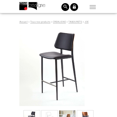
Accueil
>
Tous nos produits
>
CREALIGNE
>
TABOURETS
>
JOE