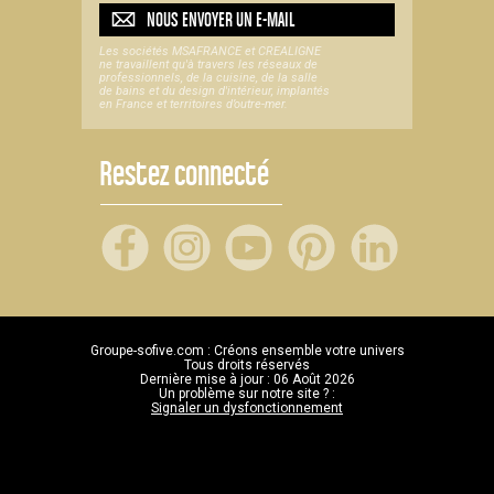
NOUS ENVOYER UN
E-MAIL
Les sociétés MSAFRANCE et CREALIGNE
ne travaillent qu'à travers les réseaux de
professionnels, de la cuisine, de la salle
de bains et du design d'intérieur, implantés
en France et territoires d’outre-mer.
Restez connecté
Groupe-sofive.com : Créons ensemble votre univers
Tous droits réservés
Dernière mise à jour : 06 Août 2026
Un problème sur notre site ? :
Signaler un dysfonctionnement