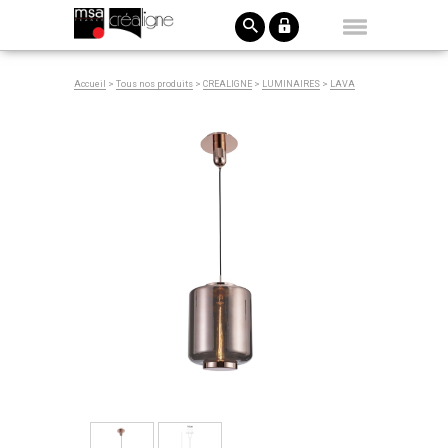
Accueil
>
Tous nos produits
>
CREALIGNE
>
LUMINAIRES
>
LAVA