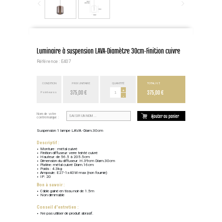
Luminaire à suspension LAVA-Diamètre 30cm-Finition cuivre
Référence : E407
CONDITION
PRIX UNITAIRE
QUANTITÉ
TOTAL H.T.
375,00 €
+
375,00 €
Point euros
-
Nom de votre
Ajouter au panier
contremarque :
Suspension 1 lampe LAVA -Diam.30cm
Descriptif :
Monture : métal cuivré
Finition diffuseur: verre teinté cuivré
Hauteur: de 56.5 à 205.5cm
Dimension du diffuseur: H.39cm Diam.30cm
Platine: métal cuivré Diam.16cm
Poids : 4.3kg
Ampoule: E27-1x40W max (non fournie)
IP: 20
Bon à savoir :
Câble gainé en tissu noir de 1.5m
Non dimmable
Conseil d'entretien :
Ne pas utiliser de produit abrasif.