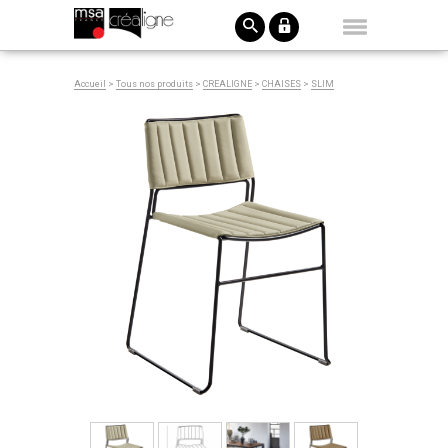
Accueil
>
Tous nos produits
>
CREALIGNE
>
CHAISES
>
SLIM