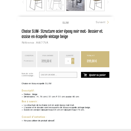
Suivant
SLIM
Chaise SLIM- Structure acier époxy noir mat- Dossier et
assise en écopelle vintage beige
Référence : A467-7VA
CONDITION
PRIX UNITAIRE
QUANTITÉ
TOTAL H.T.
399,00 €
+
399,00 €
Point euros
-
Nom de votre
Ajouter au panier
contremarque :
Chaise en tissu ecopelle SLIM
Descriptif :
Finition : Beige
Dimensions : H. 76 cm l. 51 cm P. 51 cm assise 46 cm
Bon à savoir :
La structure de la chaise est en acier époxy noir mat.
L'assise et le dossier sont recouverts de tissus ecopelle vintage beige.
Existe en version tabouret bas 65 cm et tabouret haut 75 cm.
Conseil d'entretien :
Ne pas utiliser de produit abrasif.