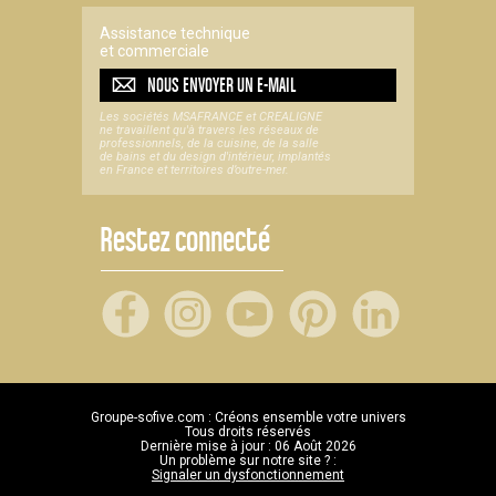
Assistance technique
et commerciale
NOUS ENVOYER UN
E-MAIL
Les sociétés MSAFRANCE et CREALIGNE
ne travaillent qu'à travers les réseaux de
professionnels, de la cuisine, de la salle
de bains et du design d'intérieur, implantés
en France et territoires d’outre-mer.
Restez connecté
Groupe-sofive.com : Créons ensemble votre univers
Tous droits réservés
Dernière mise à jour : 06 Août 2026
Un problème sur notre site ? :
Signaler un dysfonctionnement