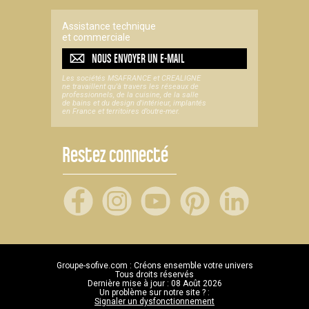
Assistance technique
et commerciale
NOUS ENVOYER UN
E-MAIL
Les sociétés MSAFRANCE et CREALIGNE
ne travaillent qu'à travers les réseaux de
professionnels, de la cuisine, de la salle
de bains et du design d'intérieur, implantés
en France et territoires d’outre-mer.
Restez connecté
Groupe-sofive.com : Créons ensemble votre univers
Tous droits réservés
Dernière mise à jour : 08 Août 2026
Un problème sur notre site ? :
Signaler un dysfonctionnement