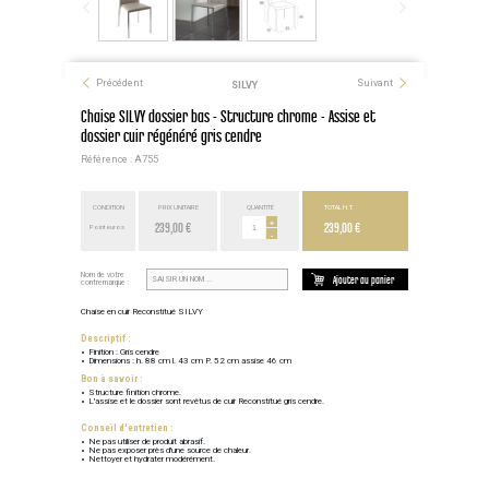
Précédent
Suivant
SILVY
Chaise SILVY dossier bas - Structure chrome - Assise et
dossier cuir régénéré gris cendre
Référence : A755
CONDITION
PRIX UNITAIRE
QUANTITÉ
TOTAL H.T.
239,00 €
+
239,00 €
Point euros
-
Nom de votre
Ajouter au panier
contremarque :
Chaise en cuir Reconstitué SILVY
Descriptif :
Finition : Gris cendre
Dimensions : h. 88 cm l. 43 cm P. 52 cm assise 46 cm
Bon à savoir :
Structure finition chrome.
L'assise et le dossier sont revêtus de cuir Reconstitué gris cendre.
Conseil d'entretien :
Ne pas utiliser de produit abrasif.
Ne pas exposer près d'une source de chaleur.
Nettoyer et hydrater modérément.