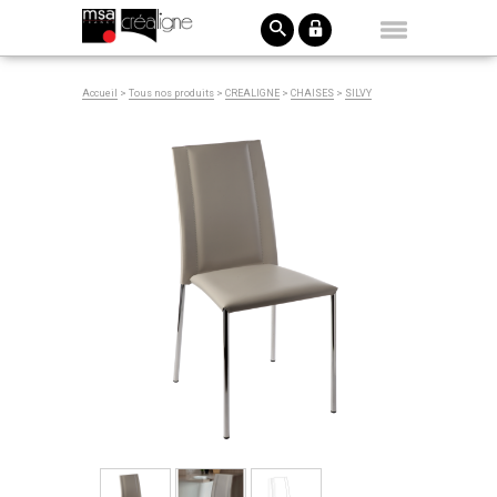
Accueil
>
Tous nos produits
>
CREALIGNE
>
CHAISES
>
SILVY