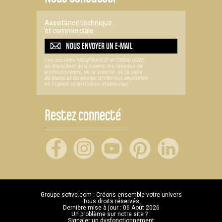
Assistance technique
et commerciale
NOUS ENVOYER UN
E-MAIL
Les sociétés MSAFRANCE et CREALIGNE
ne travaillent qu'à travers les réseaux de
professionnels, de la cuisine, de la salle
de bains et du design d'intérieur, implantés
en France et territoires d’outre-mer.
Restez connecté
Groupe-sofive.com : Créons ensemble votre univers
Tous droits réservés
Dernière mise à jour : 06 Août 2026
Un problème sur notre site ? :
Signaler un dysfonctionnement