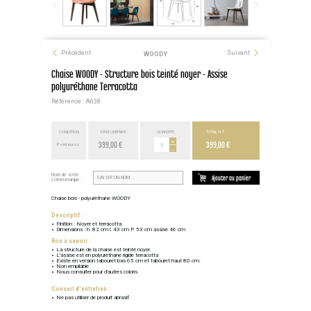
Précédent
Suivant
WOODY
Chaise WOODY - Structure bois teinté noyer - Assise
polyuréthane Terracotta
Référence : A638
CONDITION
PRIX UNITAIRE
QUANTITÉ
TOTAL H.T.
399,00 €
+
399,00 €
Point euros
-
Nom de votre
Ajouter au panier
contremarque :
Chaise bois - polyuréthane WOODY
Descriptif :
Finition : Noyer et terracotta
Dimensions : h. 82 cm l. 43 cm P. 53 cm assise 46 cm
Bon à savoir :
La structure de la chaise est teinté noyer.
L'assise est en polyuréthane rigide terracotta
Existe en version tabouret bas 65 cm et tabouret haut 80 cm.
Non empilable
Nous consulter pour d'autres coloris.
Conseil d'entretien :
Ne pas utiliser de produit abrasif.