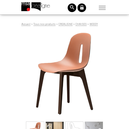
Accueil
>
Tous nos produits
>
CREALIGNE
>
CHAISES
>
WOODY