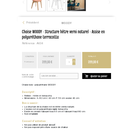
Précédent
WOODY
Chaise WOODY - Structure hêtre verni naturel - Assise en
polyuréthane terracotta
Référence : A634
CONDITION
PRIX UNITAIRE
QUANTITÉ
TOTAL H.T.
399,00 €
+
399,00 €
Point euros
-
Nom de votre
Ajouter au panier
contremarque :
Chaise bois - polyuréthane WOODY
Descriptif :
Finition : Hêtre et terracotta
Dimensions : h. 82 cm l. 43 cm P. 53 cm assise 46 cm
Bon à savoir :
La structure de la chaise est en hêtre vernis naturel.
L'assise est en polyuréthane rigide terracotta
Existe en version tabouret bas 65 cm et tabouret haut 80 cm
Non empilable
Conseil d'entretien :
Ne pas utiliser de produit abrasif.
Ne pas exposer près d'une source de chaleur