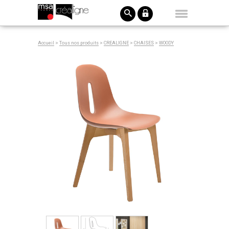
Accueil
>
Tous nos produits
>
CREALIGNE
>
CHAISES
>
WOODY