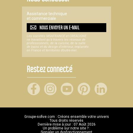
Assistance technique
et commerciale
NOUS ENVOYER UN
E-MAIL
Les sociétés MSAFRANCE et CREALIGNE
ne travaillent qu'à travers les réseaux de
professionnels, de la cuisine, de la salle
de bains et du design d'intérieur, implantés
en France et territoires d’outre-mer.
Restez connecté
Groupe-sofive.com : Créons ensemble votre univers
Tous droits réservés
Dernière mise à jour : 07 Août 2026
Un problème sur notre site ? :
Signaler un dysfonctionnement